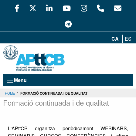
CA
ES
Menu
HOME
/
FORMACIÓ CONTINUADA I DE QUALITAT
Formació continuada i de qualitat
L'APttCB organitza periòdicament WEBINARS,
SEMINARIS, CURSOS, CONFERÈNCIES, i altres