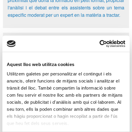
proximitat que dóna la formació en petit format, propiciar
l'anàlisi i el debat entre els assistents sobre un tema
especific moderat per un expert en la matèria a tractar.
CLUB DE L'IVA
Club exclusiu TT
Club de subscripció, reservat als membres TT que
desitgin pertànyer al club, amb trobades presencials i
Aquest lloc web utilitza cookies
un xat exclusiu que permetrà analitzar, departir, formular
Utilitzem galetes per personalitzar el contingut i els
i proposar qüestions amb els ponents experts en aquest
anuncis, oferir funcions de mitjans socials i analitzar el
impost que presenta molta casuística i complexitat.
trànsit del lloc. També compartim la informació sobre
com feu servir el nostre lloc amb els partners de mitjans
socials, de publicitat i d'anàlisis amb qui col·laborem. Al
seu torn, ells la poden combinar amb altres dades que
WEBINARS, SEMINARIS I CONFERÈNCIES
els hàgiu proporcionat o hagin recopilat a partir de l'ús
Col·laboracions
que heu fet dels seus serveis.
Fruit dels acords de col·laboració de l'APttCB amb