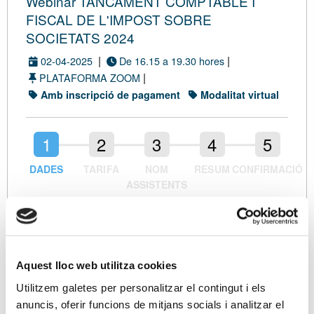
Webinar TANCAMENT COMPTABLE I
FISCAL DE L'IMPOST SOBRE
SOCIETATS 2024
|
|
02-04-2025
De 16.15 a 19.30 hores
|
PLATAFORMA ZOOM
Amb inscripció de pagament
Modalitat virtual
DADES
TARIFA
NOM
RESUM
CONFIRMACIÓ
ASSISTENTS
Dades de contacte
Nom (*)
Aquest lloc web utilitza cookies
Empresa
Utilitzem galetes per personalitzar el contingut i els
anuncis, oferir funcions de mitjans socials i analitzar el