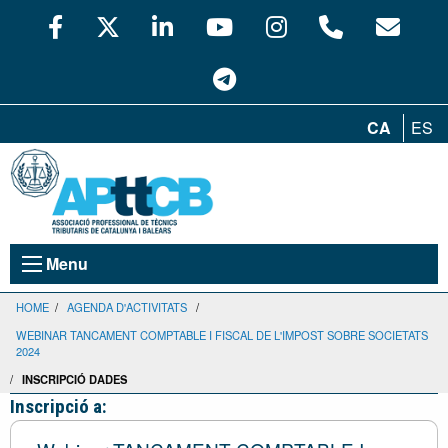
CA
ES
Menu
HOME
/
AGENDA D'ACTIVITATS
/
WEBINAR TANCAMENT COMPTABLE I FISCAL DE L'IMPOST SOBRE SOCIETATS
2024
/
INSCRIPCIÓ DADES
Inscripció a: