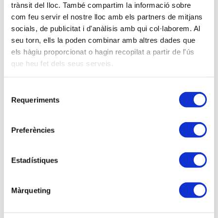
trànsit del lloc. També compartim la informació sobre
com feu servir el nostre lloc amb els partners de mitjans
NIF
socials, de publicitat i d'anàlisis amb qui col·laborem. Al
seu torn, ells la poden combinar amb altres dades que
els hàgiu proporcionat o hagin recopilat a partir de l'ús
Email (*)
que heu fet dels seus serveis.
Selecció
S'ha d'informar únicament un sol correu electrònic per a la
Requeriments
de
inscripció
consentiment
Adreça
Preferències
Estadístiques
Població
Màrqueting
C.P.