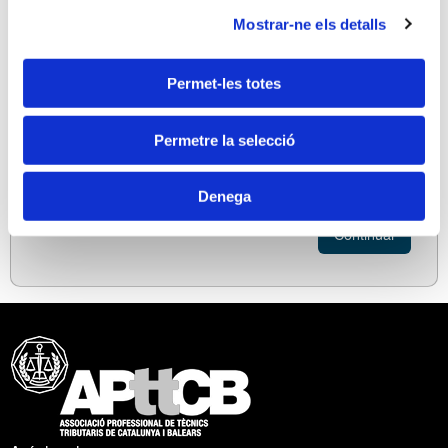
Mostrar-ne els detalls
Mòbil (*) (1)
Permet-les totes
(*) Camps obligatoris.
Permetre la selecció
(1) Per rebre alertes i notificacions de les
inscripcions d'actes de formació i altres continguts
Denega
de la Web.
Continuar