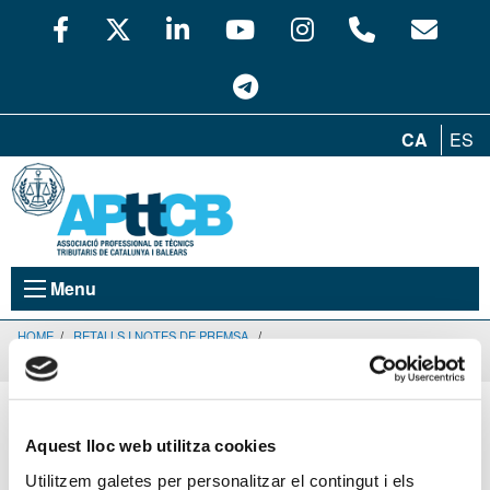
CA
ES
Menu
HOME
/
RETALLS I NOTES DE PREMSA
/
LOS NUEVOS GASTOS QUE EL TS PERMITE DEDUCIRSE A LOS AUTÓNOMO
Retalls i notes de premsa
60
30
1
Aquest lloc web utilitza cookies
Utilitzem galetes per personalitzar el contingut i els