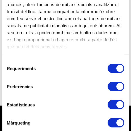
anuncis, oferir funcions de mitjans socials i analitzar el
trànsit del lloc. També compartim la informació sobre
Retalls de premsa
com feu servir el nostre lloc amb els partners de mitjans
socials, de publicitat i d'anàlisis amb qui col·laborem. Al
seu torn, ells la poden combinar amb altres dades que
els hàgiu proporcionat o hagin recopilat a partir de l'ús
que heu fet dels seus serveis.
20-09-2022
Los nuevos gastos que el TS permite deducirse a
Selecció
los autónomo
Requeriments
de
autonomosyemprendedor.es
- 20/09/2022
consentiment
Preferències
Estadístiques
Màrqueting