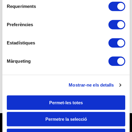
Selecció
Requeriments
de
consentiment
Preferències
Si no eres asociado/a continúa el proceso de
inscripción como visitante
Estadístiques
NO soy associado/a
¿Quieres asociarte y beneficiarte de unas
Màrqueting
mejores tarifas a las inscripciones a las
actividades formativas?
Quiero ser Técnico Tributario
Mostrar-ne els detalls
Permet-les totes
Permetre la selecció