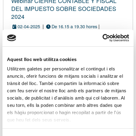
Webinar CIERRE CONTABLE Y FISCAL
DEL IMPUESTO SOBRE SOCIEDADES
2024
|
|
02-04-2025
De 16.15 a 19.30 hores
|
PLATAFORMA ZOOM
Con inscripción de pago
Modalidad virtual
Aquest lloc web utilitza cookies
Utilitzem galetes per personalitzar el contingut i els
DATOS
TARIFA
ASISTENTES
RESUMEN
CONFIRMACIÓN
anuncis, oferir funcions de mitjans socials i analitzar el
trànsit del lloc. També compartim la informació sobre
com feu servir el nostre lloc amb els partners de mitjans
Eres asociado/a?
socials, de publicitat i d'anàlisis amb qui col·laborem. Al
Si ya eres asociado/a, tus datos de contacto se
seu torn, ells la poden combinar amb altres dades que
cargarán directamente en el proceso de
els hàgiu proporcionat o hagin recopilat a partir de l'ús
inscripción desde su ficha. Además, te
que heu fet dels seus serveis.
beneficiarás de unas tarifas especiales.
Soy asociado/a