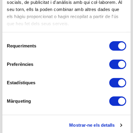
socials, de publicitat i d'anàlisis amb qui col·laborem. Al
VOCALES
seu torn, ells la poden combinar amb altres dades que
Marta Alcega Poza
els hàgiu proporcionat o hagin recopilat a partir de l'ús
Marta Berlanga Peiró
que heu fet dels seus serveis.
Alexandre Boquera Colome (Tarragona)
Roger Cabeza Garrido
Selecció
Gloria Millán García
Requeriments
de
Anna Prades Bustamante
consentiment
Juan Antonio Santos Ramírez
Preferències
Joan Viaña Torrentó (Lleida)
Ivan Zulet Romero
Estadístiques
Màrqueting
Mostrar-ne els detalls