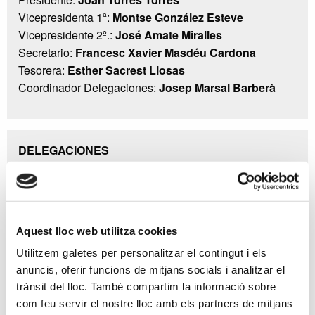
Vicepresidenta 1ª:
Montse González Esteve
Vicepresidente 2º.:
José Amate Miralles
Secretario:
Francesc Xavier Masdéu Cardona
Tesorera:
Esther Sacrest Llosas
Coordinador Delegaciones:
Josep Marsal Barberà
DELEGACIONES
Barcelona:
Montse González Esteve
Eivissa:
Joan Torres Torres
Girona:
Eduard Corcoll Lolo
Lleida:
Magda Gracia Sanahuja
Aquest lloc web utilitza cookies
Mallorca:
Jaume Borràs Quintana
Utilitzem galetes per personalitzar el contingut i els
Menorca:
Joan Cerdà Pons (Interventor)
anuncis, oferir funcions de mitjans socials i analitzar el
Tarragona:
Josep Marsal Barberà
trànsit del lloc. També compartim la informació sobre
com feu servir el nostre lloc amb els partners de mitjans