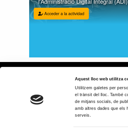
l'Administració Digital Integral (ADI
Acceder a la actividad
Aviso le
Aquest lloc web utilitza 
Política
Utilitzem galetes per person
Política
el trànsit del lloc. També 
Política
de mitjans socials, de publ
en redes
amb altres dades que els hà
PROGRAMA KIT DIGITAL COFINA
serveis.