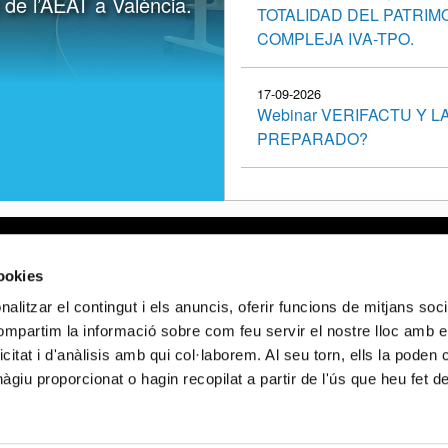
) de l’AEAT a València.
TOTALIDAD DEL PATRIM
COMPLEJA IVA-TPO.
17-09-2026
Webinar VERIFACTU Y 
PREPARADO?
gal
Webmail APttCB
Delegación Ba
cookies
 de privacidad
Delegación Ba
alitzar el contingut i els anuncis, oferir funcions de mitjans socia
 de cookies
Delegación Lle
compartim la informació sobre com feu servir el nostre lloc amb e
 de privacidad
Delegación Gi
icitat i d'anàlisis amb qui col·laborem. Al seu torn, ells la poden
 sociales
Delegación Ta
giu proporcionat o hagin recopilat a partir de l'ús que heu fet d
NCIADO POR LOS FONDOS NEXT GENERATION (EU) DEL MECANISMO 