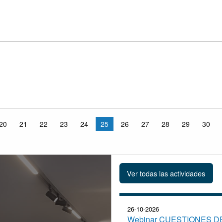
20
21
22
23
24
25
26
27
28
29
30
26-10-2026
Webinar CUESTIONES D