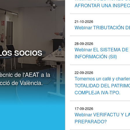
AFRONTAR UNA INSPEC
21-10-2026
Webinar TRIBUTACIÓN 
28-09-2026
Webinar EL SISTEMA DE
 LOS SOCIOS
INFORMACIÓN (SII)
22-09-2026
cnic de l'AEAT a la
Tomemos un café y charl
ció de València.
TOTALIDAD DEL PATRIM
COMPLEJA IVA-TPO.
17-09-2026
Webinar VERIFACTU Y 
PREPARADO?