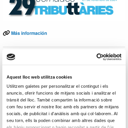
Más información
Más noticias
12 Febrero 2025
Gran acollida de la sessió informativa sobre
Aquest lloc web utilitza cookies
successions i herències a La Sedeta
Utilitzem galetes per personalitzar el contingut i els
anuncis, oferir funcions de mitjans socials i analitzar el
05 Febrero 2025
trànsit del lloc. També compartim la informació sobre
Acuerdo de colaboración con el Col·legi
com feu servir el nostre lloc amb els partners de mitjans
d’Administradors de Finques de Girona.
socials, de publicitat i d'anàlisis amb qui col·laborem. Al
seu torn, ells la poden combinar amb altres dades que
els hàgiu proporcionat o hagin recopilat a partir de l'ús
21 Noviembre 2024