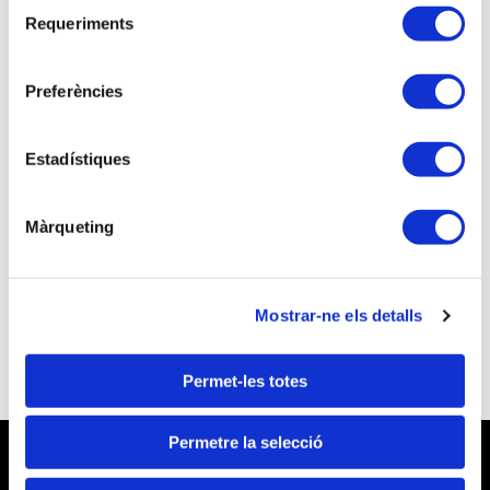
Selecció
Requeriments
de
consentiment
Preferències
Si no eres asociado/a continúa el proceso de
inscripción como visitante
Estadístiques
NO soy associado/a
¿Quieres asociarte y beneficiarte de unas
Màrqueting
mejores tarifas a las inscripciones a las
actividades formativas?
Quiero ser Técnico Tributario
Mostrar-ne els detalls
Permet-les totes
Permetre la selecció