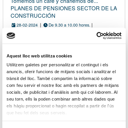
Tomemos un café y charlemos de...
PLANES DE PENSIONES SECTOR DE LA
CONSTRUCCIÓN
|
|
28-02-2024
De 9.30 a 10.00 hores.
|
PLATAFORMA ZOOM
Con inscripción de pago
Modalidad virtual
Aquest lloc web utilitza cookies
Utilitzem galetes per personalitzar el contingut i els
DATOS
TARIFA
ASISTENTES
RESUMEN
CONFIRMACIÓN
anuncis, oferir funcions de mitjans socials i analitzar el
trànsit del lloc. També compartim la informació sobre
com feu servir el nostre lloc amb els partners de mitjans
Eres asociado/a?
socials, de publicitat i d'anàlisis amb qui col·laborem. Al
Si ya eres asociado/a, tus datos de contacto se
seu torn, ells la poden combinar amb altres dades que
cargarán directamente en el proceso de
els hàgiu proporcionat o hagin recopilat a partir de l'ús
inscripción desde su ficha. Además, te
que heu fet dels seus serveis.
beneficiarás de unas tarifas especiales.
Soy asociado/a