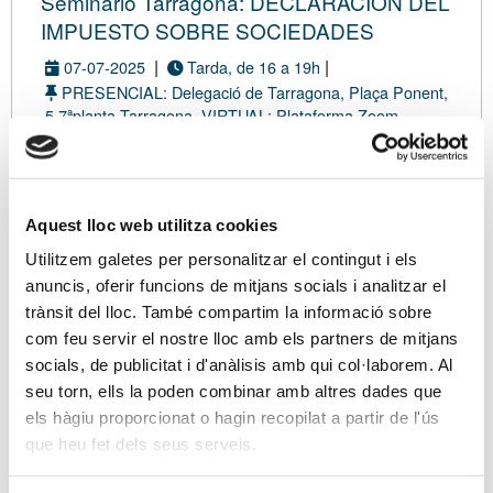
Seminario Tarragona: DECLARACIÓN DEL
IMPUESTO SOBRE SOCIEDADES
|
|
07-07-2025
Tarda, de 16 a 19h
PRESENCIAL: Delegació de Tarragona, Plaça Ponent,
5 7ªplanta Tarragona. VIRTUAL: Plataforma Zoom
|
Con inscripción de pago
Modalidad presencial
Aquest lloc web utilitza cookies
Utilitzem galetes per personalitzar el contingut i els
DATOS
TARIFA
ASISTENTES
RESUMEN
CONFIRMACIÓN
anuncis, oferir funcions de mitjans socials i analitzar el
trànsit del lloc. També compartim la informació sobre
com feu servir el nostre lloc amb els partners de mitjans
Eres asociado/a?
socials, de publicitat i d'anàlisis amb qui col·laborem. Al
Si ya eres asociado/a, tus datos de contacto se
seu torn, ells la poden combinar amb altres dades que
cargarán directamente en el proceso de
els hàgiu proporcionat o hagin recopilat a partir de l'ús
inscripción desde su ficha. Además, te
que heu fet dels seus serveis.
beneficiarás de unas tarifas especiales.