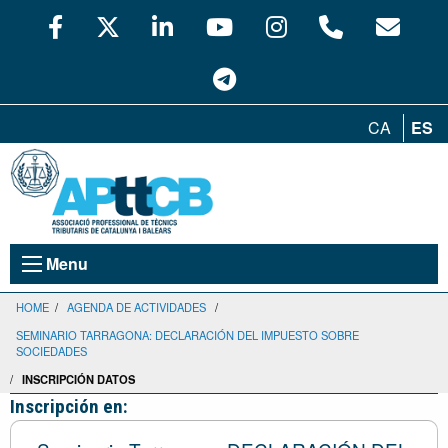
CA
ES
Menu
HOME
/
AGENDA DE ACTIVIDADES
/
SEMINARIO TARRAGONA: DECLARACIÓN DEL IMPUESTO SOBRE
SOCIEDADES
/
INSCRIPCIÓN DATOS
Inscripción en: