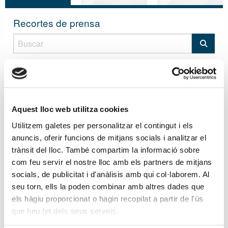
Recortes de prensa
11-11-2022
27 Jornades Tributàries - Impacte als mitjans
Aquest lloc web utilitza cookies
noticiasde.es
- 10/11/2022
Utilitzem galetes per personalitzar el contingut i els
diarioeconomia.com
- 10/11/2022
anuncis, oferir funcions de mitjans socials i analitzar el
trànsit del lloc. També compartim la informació sobre
europapress.es
- 10/11/2022
com feu servir el nostre lloc amb els partners de mitjans
socials, de publicitat i d'anàlisis amb qui col·laborem. Al
gentedigital.es
- 10/11/2022
seu torn, ells la poden combinar amb altres dades que
els hàgiu proporcionat o hagin recopilat a partir de l'ús
elcorreodelaempresa.es
- 13/11/2022
que heu fet dels seus serveis.
elcorreoeuropeo.com
- 13/11/2022