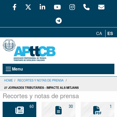
CA
ES
Menu
HOME
/
RECORTES Y NOTAS DE PRENSA
/
27 JORNADES TRIBUTÀRIES - IMPACTE ALS MITJANS
Recortes y notas de prensa
60
30
1