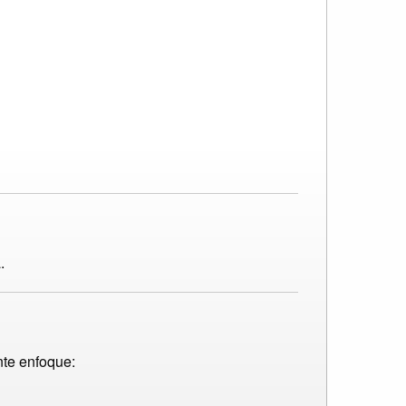
.
nte enfoque: