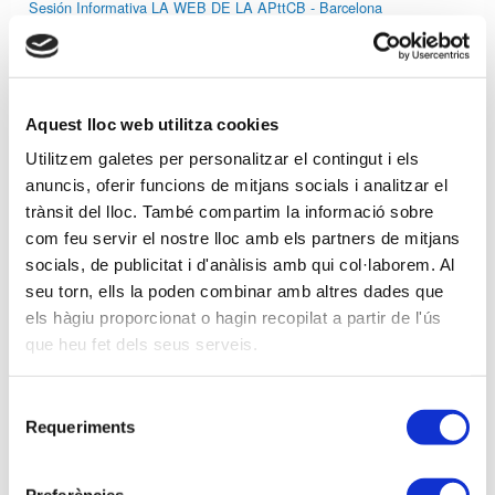
Sesión Informativa LA WEB DE LA APttCB - Barcelona
05-07-2016 -
Aula formativa
BARCELONA - Seminario DECLARACIÓN IMPUESTO SOBRE
Aquest lloc web utilitza cookies
SOCIEDADES 2015
Utilitzem galetes per personalitzar el contingut i els
anuncis, oferir funcions de mitjans socials i analitzar el
trànsit del lloc. També compartim la informació sobre
04-07-2016 -
Aula formativa
com feu servir el nostre lloc amb els partners de mitjans
LLEIDA - Seminario DECLARACIÓN IMPUESTO SOBRE
SOCIEDADES 2015
socials, de publicitat i d'anàlisis amb qui col·laborem. Al
seu torn, ells la poden combinar amb altres dades que
els hàgiu proporcionat o hagin recopilat a partir de l'ús
Anterior
Siguiente
que heu fet dels seus serveis.
Selecció
Requeriments
de
consentiment