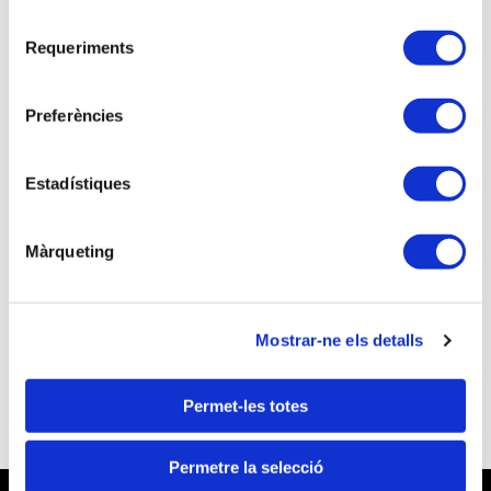
Selecció
Soy asociado/a
Requeriments
de
consentiment
Preferències
Si no eres asociado/a continúa el proceso de
inscripción como visitante
Estadístiques
NO soy associado/a
Màrqueting
¿Quieres asociarte y beneficiarte de unas
mejores tarifas a las inscripciones a las
actividades formativas?
Mostrar-ne els detalls
Quiero ser Técnico Tributario
Permet-les totes
Permetre la selecció