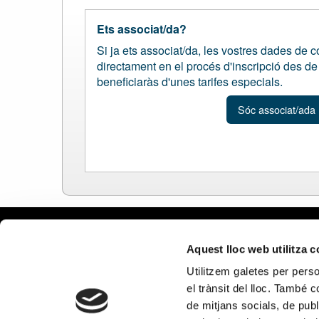
Ets associat/da?
Si ja ets associat/da, les vostres dades de 
directament en el procés d'inscripció des de l
beneficiaràs d'unes tarifes especials.
Sóc associat/ada
Avís leg
Aquest lloc web utilitza 
Política 
Utilitzem galetes per person
Política
el trànsit del lloc. També 
Política 
de mitjans socials, de publ
xarxes s