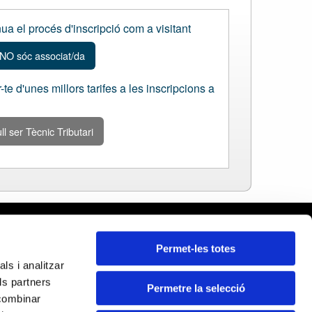
ua el procés d'inscripció com a visitant
NO sóc associat/da
-te d'unes millors tarifes a les inscripcions a
ll ser Tècnic Tributari
celona
Permet-les totes
ars
ls i analitzar
da
ls partners
ona
Permetre la selecció
Certificats:
 combinar
ragona