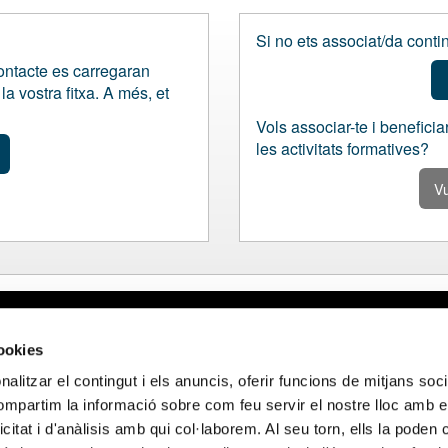
Si no ets associat/da contin
contacte es carregaran
a vostra fitxa. A més, et
Vols associar-te i beneficiar
les activitats formatives?
Vu
al
Webmail APttCB
Delegació Bar
cookies
de privacitat
Delegació Bale
alitzar el contingut i els anuncis, oferir funcions de mitjans socia
 de cookies
Delegació Llei
compartim la informació sobre com feu servir el nostre lloc amb e
de privacitat en
Delegació Gir
icitat i d'anàlisis amb qui col·laborem. Al seu torn, ells la poden
ocials
Delegació Tar