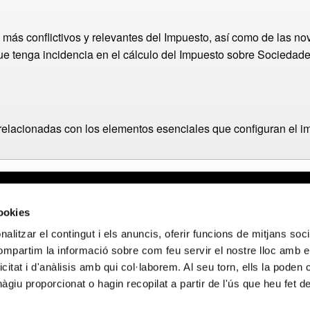
s más conflictivos y relevantes del Impuesto, así como de las n
ue tenga incidencia en el cálculo del Impuesto sobre Sociedade
relacionadas con los elementos esenciales que configuran el 
gal
Webmail APttCB
Delegación Ba
cookies
 de privacidad
Delegación Ba
alitzar el contingut i els anuncis, oferir funcions de mitjans socia
 de cookies
Delegación Lle
compartim la informació sobre com feu servir el nostre lloc amb e
 de privacidad
Delegación Gi
icitat i d'anàlisis amb qui col·laborem. Al seu torn, ells la poden
 sociales
Delegación Ta
giu proporcionat o hagin recopilat a partir de l'ús que heu fet d
NCIADO POR LOS FONDOS NEXT GENERATION (EU) DEL MECANISMO 