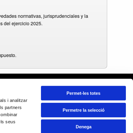
ovedades normativas, jurisprudenciales y la
s del ejercicio 2025.
impuesto.
rcelona
Permet-les totes
leares
ls i analitzar
ida
ls partners
rona
Permetre la selecció
Certificados:
 combinar
rragona
els seus
Denega
DE RECUPERACIÓN Y RESILENCIA