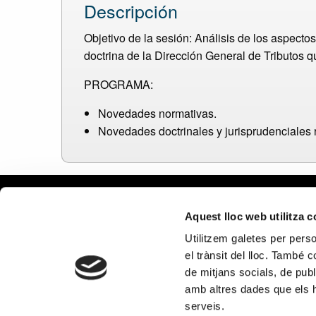
Descripción
Objetivo de la sesión: Análisis de los aspecto
doctrina de la Dirección General de Tributos q
PROGRAMA:
Novedades normativas.
Novedades doctrinales y jurisprudenciales 
Aviso le
Aquest lloc web utilitza 
Política
Utilitzem galetes per person
Política
el trànsit del lloc. També 
Política
de mitjans socials, de publ
en redes
amb altres dades que els hà
PROGRAMA KIT DIGITAL COFINA
serveis.