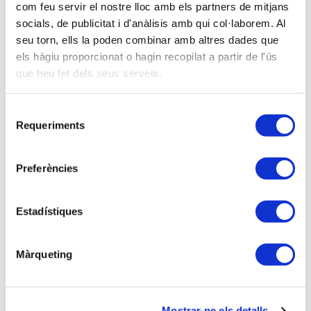
No Socio - No asociados:
138,00 €
com feu servir el nostre lloc amb els partners de mitjans
socials, de publicitat i d'anàlisis amb qui col·laborem. Al
Soy asociado/a
seu torn, ells la poden combinar amb altres dades que
els hàgiu proporcionat o hagin recopilat a partir de l'ús
Inscripción PRESENCIAL
que heu fet dels seus serveis.
Inscripción VIRTUAL
Selecció
Requeriments
de
consentiment
Ponentes
Preferències
amb en Josep Mª Noguera, Llicenciat en ADE i en
Ciències Econòmiques. Auditor i Censor Jurat de
Estadístiques
Comptes. Servei Consultoria Fiscal APttCB.
Màrqueting
Descripción
1.- NOVEDADES FISCALES IS 2024
Mostrar-ne els detalls