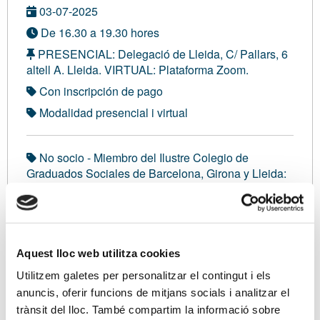
03-07-2025
De 16.30 a 19.30 hores
PRESENCIAL: Delegació de Lleida, C/ Pallars, 6
altell A. Lleida. VIRTUAL: Plataforma Zoom.
Con inscripción de pago
Modalidad presencial i virtual
No socio - Miembro del Ilustre Colegio de
Graduados Sociales de Barcelona, Girona y Lleida:
52,00 €
Miembros del Ilustre Colegio de Graduados
Sociales de Tarragona:
52,00 €
No socio - Miembro del Colegio de
Aquest lloc web utilitza cookies
Administradores de Fincas de Girona:
52,00 €
Utilitzem galetes per personalitzar el contingut i els
No socio - Miembro de la Cámara de Comercio de
anuncis, oferir funcions de mitjans socials i analitzar el
Ibiza y Formentera:
52,00 €
trànsit del lloc. També compartim la informació sobre