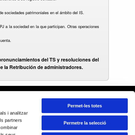
 de sociedades patrimoniales en el ámbito del IS.
PJ a la sociedad en la que participan. Otras operaciones
cuenta.
 pronunciamientos del TS y resoluciones del
e la Retribución de administradores.
rcelona
Permet-les totes
leares
ls i analitzar
ida
ls partners
rona
Permetre la selecció
Certificados:
 combinar
rragona
els seus