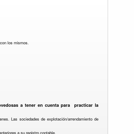
s con los mismos.
ovedosas a tener en cuenta para
practicar la
ienes. Las sociedades de explotación/arrendamiento de
nteriores a su registro contable.