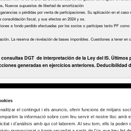
os
.
N
uevos supuestos de libertad de amortización
y ganancias o pérdidas por venta de participaciones. Su aplicación en el caso
 consolidación fiscal, y sus efectos en 2024 y ss.
iones a fondo perdido efectuadas por los socios o participes tanto PF como 
zación. La reserva de nivelación de bases imponibles. Cuestiones a tener en 
 consultas DGT de interpretación de la Ley del IS. Últimos
ciones generadas en ejercicios anteriores. Deducibilidad d
gal
Webmail APttCB
Delegación Ba
cookies
 de privacidad
Delegación Ba
alitzar el contingut i els anuncis, oferir funcions de mitjans socia
 de cookies
Delegación Lle
compartim la informació sobre com feu servir el nostre lloc amb e
 de privacidad
Delegación Gi
icitat i d'anàlisis amb qui col·laborem. Al seu torn, ells la poden
 sociales
Delegación Ta
giu proporcionat o hagin recopilat a partir de l'ús que heu fet d