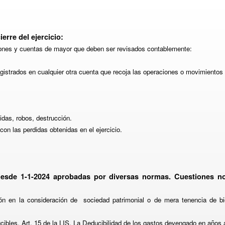
erre del ejercicio:
iones y cuentas de mayor que deben ser revisados contablemente:
egistrados en cualquier otra cuenta que recoja las operaciones o movimiento
idas, robos, destrucción.
 con las perdidas obtenidas en el ejercicio.
 desde 1-1-2024 aprobadas por diversas normas. Cuestiones n
ón en la consideración de
sociedad patrimonial o de mera tenencia de b
ucibles. Art. 15 de la LIS. La Deducibilidad de los gastos devengado en años a