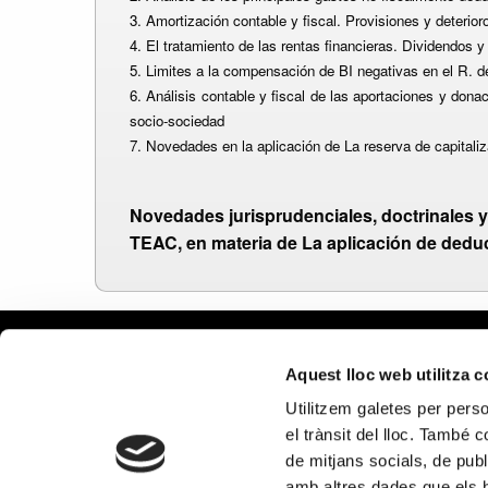
3. Amortización contable y fiscal. Provisiones y deterior
4. El tratamiento de las rentas financieras. Dividendos 
5. Limites a la compensación de BI negativas en el R. de
6. Análisis contable y fiscal de las
aportaciones y donac
socio-sociedad
7. Novedades en la aplicación de La reserva de capitali
Novedades jurisprudenciales, doctrinales y
TEAC, en materia de La aplicación de deduc
Aviso le
Aquest lloc web utilitza 
Política
Utilitzem galetes per person
Política
el trànsit del lloc. També 
Política
de mitjans socials, de publ
en redes
amb altres dades que els hà