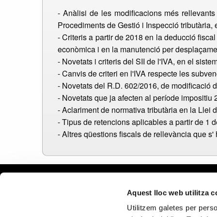
- Anàlisi de les modificacions més rellevant
Procediments de Gestió i Inspecció tributària, e
- Criteris a partir de 2018 en la deducció fisca
econòmica i en la manutenció per desplaçame
- Novetats i criteris del SII de l'IVA, en el sis
- Canvis de criteri en l'IVA respecte les subv
- Novetats del R.D. 602/2016, de modificació de
- Novetats que ja afecten al període impositiu 2
- Aclariment de normativa tributària en la Llei
- Tipus de retencions aplicables a partir de 1 
- Altres qüestions fiscals de rellevància que s
Aviso le
Aquest lloc web utilitza 
Política
Utilitzem galetes per person
Política