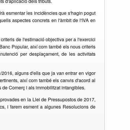
 d'aplicació dels tributs.
ldrà esmentar les incidències que s'hagin pogut
quells aspectes concrets en l'àmbit de l'IVA en
riteris de l'estimació objectiva per a l'exercici
l Banc Popular, així com també els nous criteris
anutenció per desplaçament, de les activitats
3/2016, alguns d'ells que ja van entrar en vigor
 pertinents, així com també els canvis d'acord al
 de Comerç i als immobilitzat intangibles.
 aprovades en la Llei de Pressupostos de 2017,
stics, i farem esment a algunes Resolucions de