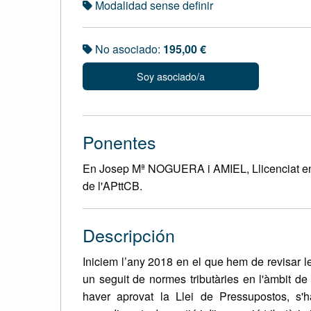
Modalidad sense definir
No asociado:
195,00 €
Soy asociado/a
Ponentes
En Josep Mª NOGUERA i AMIEL, Llicenciat en 
de l'APttCB.
Descripción
Iniciem l’any 2018 en el que hem de revisar l
un seguit de normes tributàries en l'àmbit d
haver aprovat la Llei de Pressupostos, s'h