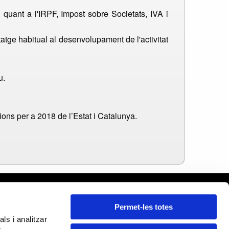
quant a l'IRPF, Impost sobre Societats, IVA i
itatge habitual al desenvolupament de l'activitat
u.
ions per a 2018 de l’Estat i Catalunya.
rcelona
Permet-les totes
leares
ls i analitzar
ida