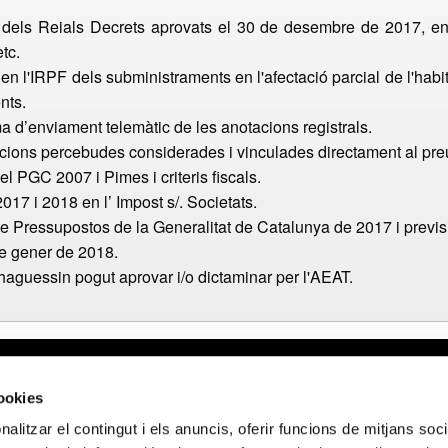
s dels Reials Decrets aprovats el 30 de desembre de 2017, en 
tc.
l en l'IRPF dels subministraments en l'afectació parcial de l'hab
nts.
tema d’enviament telemàtic de les anotacions registrals.
encions percebudes considerades i vinculades directament al pre
l PGC 2007 i Pimes i criteris fiscals.
017 i 2018 en l’ Impost s/. Societats.
 de Pressupostos de la Generalitat de Catalunya de 2017 i previs
de gener de 2018.
' haguessin pogut aprovar i/o dictaminar per l'AEAT.
gal
Webmail APttCB
Delegación Ba
cookies
 de privacidad
Delegación Ba
alitzar el contingut i els anuncis, oferir funcions de mitjans socia
 de cookies
Delegación Lle