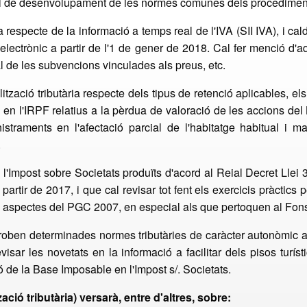
ia i de desenvolupament de les normes comunes dels procediments
especte de la informació a temps real de l'IVA (SII IVA), i ca
 electrònic a partir de l'1 de gener de 2018. Cal fer menció d'a
tual de les subvencions vinculades als preus, etc.
zació tributària respecte dels tipus de retenció aplicables, els c
ris en l'IRPF relatius a la pèrdua de valoració de les accions de
straments en l'afectació parcial de l'habitatge habitual i m
.
 l'Impost sobre Societats produïts d'acord al Reial Decret Llei 
partir de 2017, i que cal revisar tot fent els exercicis pràctics
 aspectes del PGC 2007, en especial als que pertoquen al Fons
 troben determinades normes tributàries de caràcter autonòmic
isar les novetats en la informació a facilitar dels pisos turí
ó de la Base Imposable en l'Impost s/. Societats.
ació tributària) versarà, entre d'altres, sobre: