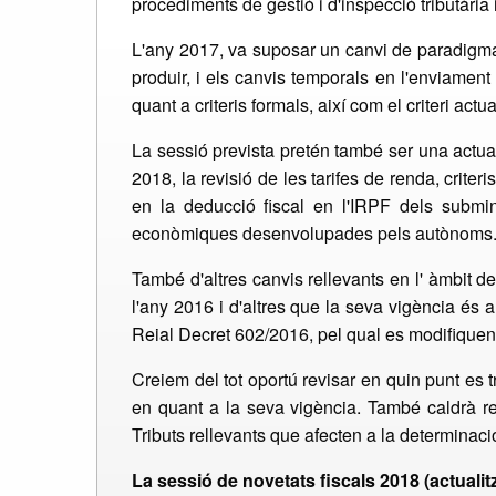
procediments de gestió i d'inspecció tributàr
L'any 2017, va suposar un canvi de paradigma r
produir, i els canvis temporals en l'enviament
quant a criteris formals, així com el criteri ac
La sessió prevista pretén també ser una actualit
2018, la revisió de les tarifes de renda, crite
en la deducció fiscal en l'IRPF dels submini
econòmiques desenvolupades pels autònoms
També d'altres canvis rellevants en l' àmbit de
l'any 2016 i d'altres que la seva vigència és a 
Reial Decret 602/2016, pel qual es modifiquen
Creiem del tot oportú revisar en quin punt es
en quant a la seva vigència. També caldrà rev
Tributs rellevants que afecten a la determinaci
La sessió de novetats fiscals 2018 (actualitz