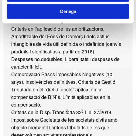
en les operacions a termini.
Denega
Correccions de valor: deterioraments no deduïbles
fiscalment en elements patrimonials.
Criteris en l’aplicació de les amortitzacions.
Amortització del Fons de Comerç i dels actius
intangibles de vida útil definida o indefinida (canvis
produïts i significatius a partir de 2016).
Despeses no deduïbles, Liberalitats i despeses de
caràcter il·lícit.
Comprovació Bases Imposables Negatives (10
anys). Insolvències definitives. Criteris de Gestió
Tributària en el “dret d’ opció” aplicat en la
compensació de BIN`s. Límits aplicables en la
compensació.
Criteris de la Disp. Transitòria 32ª Llei 27/2014
Impost sobre Societats de les societats civils amb
objecte mercantil i criteris tributaris de les que
desenvolupen activitats professionals.