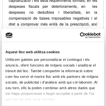
capitalització i els seus requeriments formals, en les
despeses fiscals per deterioraments, en les
despeses no deduïbles i liberalitats, en la
compensació de bases imposables negatives i el
dret a comprovar més enllà de la prescripció, així
com els criteris de les societats patrimonials i la
consideració dels elements afectes a l’activitat
econòmica, l’exempció pels dividends percebuts i la
transmissió de participacions, les deduccions en
Aquest lloc web utilitza cookies
quota a aplicar, així com els criteris comptables i
fiscal en l’ amortització del fons de comerç i els
Utilitzem galetes per personalitzar el contingut i els
intangibles.
anuncis, oferir funcions de mitjans socials i analitzar el
trànsit del lloc. També compartim la informació sobre
Afavorir les prevencions i un control més exhaustiu,
com feu servir el nostre lloc amb els partners de mitjans
d’acord a les consultes vinculants de la DGT en
socials, de publicitat i d'anàlisis amb qui col·laborem. Al
relació a Impost sobre Societats i l’IRPF, així com
seu torn, ells la poden combinar amb altres dades que
criteris de Gestió i de la Inspecció tributària en
els hàgiu proporcionat o hagin recopilat a partir de l'ús
diferents matèries, i aquelles previsions necessàries
que heu fet dels seus serveis.
a tenir en compte en la perspectiva del mes de