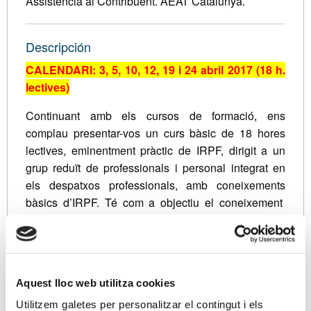
Assistència al Contribuent. AEAT Catalunya.
Descripción
CALENDARI: 3, 5, 10, 12, 19 i 24 abril 2017 (18 h.
lectives)
Continuant amb els cursos de formació, ens
complau presentar-vos un curs bàsic de 18 hores
lectives, eminentment pràctic de IRPF, dirigit a un
grup reduït de professionals i personal integrat en
els despatxos professionals, amb coneixements
bàsics d’IRPF. Té com a objectiu el coneixement
dels impostos des d’un punt de vista pràctic, sense
oblidar les Lleis que els composen.
1)
QÜESTIONS GENERALS.
Esquema general de liquidació.
Aquest lloc web utilitza cookies
Aspectes materials, personals i temporals.
Utilitzem galetes per personalitzar el contingut i els