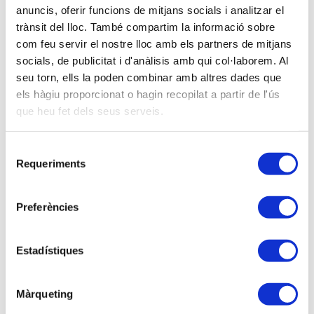
anuncis, oferir funcions de mitjans socials i analitzar el
2)
RENDIMENTS DEL TREBALL.
trànsit del lloc. També compartim la informació sobre
Rendiments dineraris i en espècie.
com feu servir el nostre lloc amb els partners de mitjans
Reduccions: rendes irregulars.
socials, de publicitat i d'anàlisis amb qui col·laborem. Al
Despeses deduïbles.
seu torn, ells la poden combinar amb altres dades que
els hàgiu proporcionat o hagin recopilat a partir de l'ús
3)
RENDIMENTS DEL CAPITAL IMMOBILIARI.
que heu fet dels seus serveis.
Rendiments íntegres.
Despeses deduïbles i no deduïbles.
Selecció
Reduccions: rendes irregulars.
Requeriments
de
Règims especials: imputació de rendes
consentiment
immobiliàries.
Preferències
4)
RENDIMENTS DEL CAPITAL MOBILIARI.
Rendiments a integrar a la base imposable de
l’estalvi i a la general.
Estadístiques
5)
RENDIMENTS D’ACTIVITATS ECONÒMIQUES.
Màrqueting
Qüestions generals.