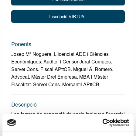
Inscripció VIRTUAL
Ponents
Josep Mª Noguera, Llicenciat ADE i Ciències
Econòmiques. Auditor i Censor Jurat Comptes.
Servei Cons. Fiscal APttCB. Miguel Á. Romero.
Advocat. Màster Dret Empresa. MBA i Màster
Fiscalitat. Servei Cons. Mercantil APttCB.
Descripció
Les formes de separació de socis inclouen l'exercici
del dret de separació legal per causes taxades
(canvi d'objecte social, pròrroga de durada de la