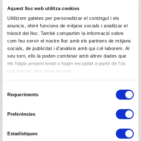
societat, manca de dividends, etc.), la venda o la
Aquest lloc web utilitza cookies
transmissió de participacions (voluntària o pactada),
la compra per altres socis o per la mateixa societat.
Utilitzem galetes per personalitzar el contingut i els
També s'ha de contemplar la dissolució i liquidació
anuncis, oferir funcions de mitjans socials i analitzar el
de la societat, encara que serà un cas excepcional
trànsit del lloc. També compartim la informació sobre
com a procés de separació de socis.
com feu servir el nostre lloc amb els partners de mitjans
socials, de publicitat i d'anàlisis amb qui col·laborem. Al
Els estatuts i els pactes de socis són crucials per
seu torn, ells la poden combinar amb altres dades que
definir els mecanismes de sortida, com ara la
els hàgiu proporcionat o hagin recopilat a partir de l'ús
valoració de participacions o clàusules
que heu fet dels seus serveis.
d'arrossegament/acompanyament.
Selecció
I òbviament el plantejament tributari i els costos
Requeriments
de
fiscals associats, i les valoracions que cal tenir en
consentiment
compte, són claus per a una òptima planificació en
el procés de separació de socis.
Preferències
PROGRAMA
Estadístiques
1. Dret de Separació Legal (Art. 346 LSC):