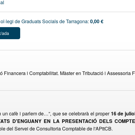
ual
l·legi de Graduats Socials de Tarragona:
0,00 €
t/ada
ió Financera i Comptabilitat. Màster en Tributació i Assessori
m un cafè i parlem de…”, que se celebrarà el proper
16 de julio
TATS D'ENGUANY EN LA PRESENTACIÓ DELS COMPT
ble del Servei de Consultoria Comptable de l'APttCB.