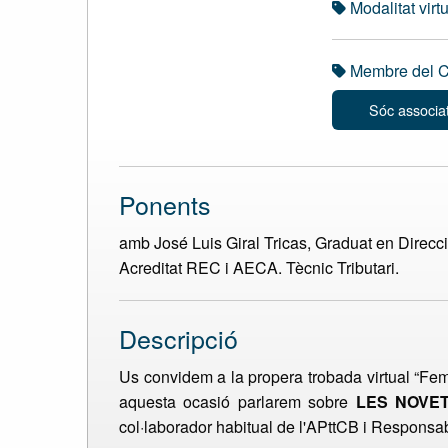
Modalitat virt
Membre del Co
Sóc associa
Ponents
amb José Luis Giral Tricas, Graduat en Direcc
Acreditat REC i AECA. Tècnic Tributari.
Descripció
Us convidem a la propera trobada virtual “Fe
aquesta ocasió parlarem sobre
LES NOVE
col·laborador habitual de l'APttCB i Responsa