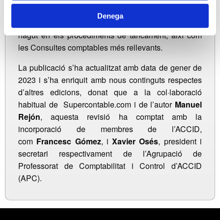
relatius en la formulació dels comptes anuals. A la
Denega
sessió s’hi exposaran els canvis principals que hi ha
hagut en els procediments de tancament, així com
les Consultes comptables més rellevants.
La publicació s’ha actualitzat amb data de gener de
2023 i s’ha enriquit amb nous continguts respectes
d’altres edicions, donat que a la col·laboració
habitual de Supercontable.com i de l’autor
Manuel
Rejón
, aquesta revisió ha comptat amb la
incorporació de membres de l’ACCID,
com
Francesc Gómez
, i
Xavier Osés
, president i
secretari respectivament de l’Agrupació de
Professorat de Comptabilitat i Control d’ACCID
(APC).