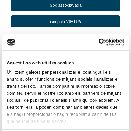
Sóc associat/ada
Inscripció VIRTUAL
Descripció
Benvinguda i introducció
Aquest lloc web utilitza cookies
Joan Torres
, president de l’APttCB.
Utilitzem galetes per personalitzar el contingut i els
Montserrat Casanovas,
presidenta de l’ACCID
anuncis, oferir funcions de mitjans socials i analitzar el
trànsit del lloc. També compartim la informació sobre
Ponents
com feu servir el nostre lloc amb els partners de mitjans
Francesc Gómez Valls
, economista. Professor
socials, de publicitat i d'anàlisis amb qui col·laborem. Al
seu torn, ells la poden combinar amb altres dades que
titular de la Universitat Autònoma de Barcelona.
els hàgiu proporcionat o hagin recopilat a partir de l'ús
Coordinador del Màster Universitari en Auditoria de
que heu fet dels seus serveis.
Comptes i Comptabilitat de la UAB-CEC. President
de l'APC de l'ACCID i membre de la junta d'ACCID.