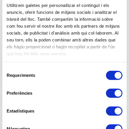
Utilitzem galetes per personalitzar el contingut i els
cómo, se supone, que este cambio puede afectar a
anuncis, oferir funcions de mitjans socials i analitzar el
nuestra profesión y la relación con los clientes y la
trànsit del lloc. També compartim la informació sobre
AEAT.
com feu servir el nostre lloc amb els partners de mitjans
socials, de publicitat i d'anàlisis amb qui col·laborem. Al
De momento la Administración, no ha emitido un
seu torn, ells la poden combinar amb altres dades que
reglamento de actuación, aunque sí que ya ha dado
els hàgiu proporcionat o hagin recopilat a partir de l'ús
algunas señales sobre el tema, por lo que hasta que
que heu fet dels seus serveis.
no salga una norma clara, estamos improvisando
con lo que conocemos e intuimos.
Selecció
Requeriments
El Veri*Factu no inventa nada, solo es una
de
consentiment
herramienta más para restringir la forma de actuar y
así para evitar el fraude.
Preferències
La contabilidad como siempre es el pilar de la
información y de ella se desprende la tributación.
Estadístiques
En ocasiones se hace al revés, sin querer, nos
Màrqueting