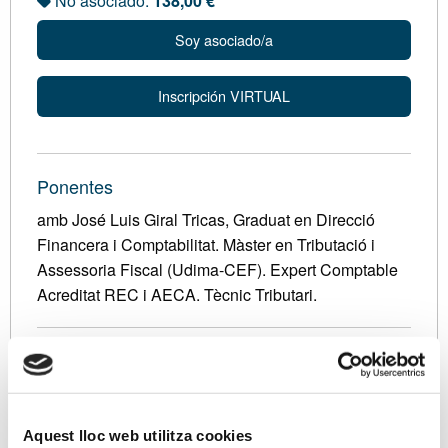
No asociado:
138,00 €
Soy asociado/a
Inscripción VIRTUAL
Ponentes
amb José Luis Giral Tricas, Graduat en Direcció
Financera i Comptabilitat. Màster en Tributació i
Assessoria Fiscal (Udima-CEF). Expert Comptable
Acreditat REC i AECA. Tècnic Tributari.
Descripción
Como continuación de otras charlas sobre este tema
y con la información disponible hasta este momento,
Aquest lloc web utilitza cookies
nos ha parecido interesante hacer una reflexión de