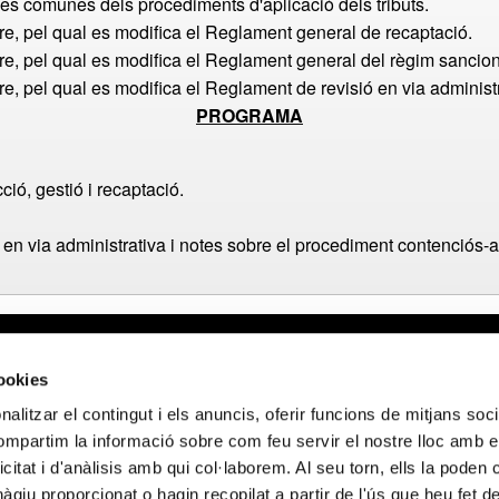
es comunes dels procediments d'aplicació dels tributs.
e, pel qual es modifica el Reglament general de recaptació.
, pel qual es modifica el Reglament general del règim sanciona
, pel qual es modifica el Reglament de revisió en via administr
PROGRAMA
ció, gestió i recaptació.
 en via administrativa i notes sobre el procediment contenciós-a
gal
Webmail APttCB
Delegación Ba
cookies
 de privacidad
Delegación Ba
alitzar el contingut i els anuncis, oferir funcions de mitjans socia
 de cookies
Delegación Lle
compartim la informació sobre com feu servir el nostre lloc amb e
 de privacidad
Delegación Gi
icitat i d'anàlisis amb qui col·laborem. Al seu torn, ells la poden
 sociales
Delegación Ta
giu proporcionat o hagin recopilat a partir de l'ús que heu fet d