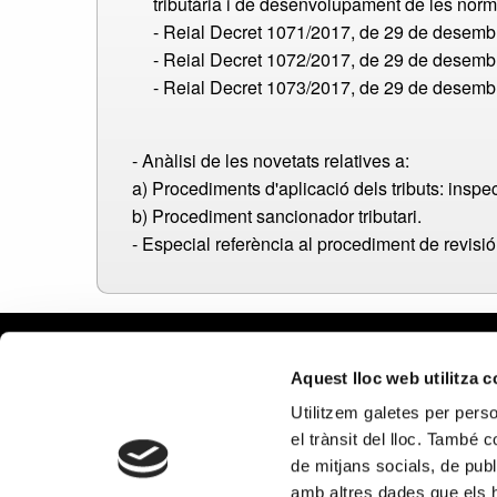
tributària i de desenvolupament de les norm
- Reial Decret 1071/2017, de 29 de desembr
- Reial Decret 1072/2017, de 29 de desembre
- Reial Decret 1073/2017, de 29 de desembre
- Anàlisi de les novetats relatives a:
a) Procediments d'aplicació dels tributs: inspec
b) Procediment sancionador tributari.
- Especial referència al procediment de revisió
Aviso le
Aquest lloc web utilitza 
Política
Utilitzem galetes per person
Política
el trànsit del lloc. També 
Política
de mitjans socials, de publ
en redes
amb altres dades que els hà