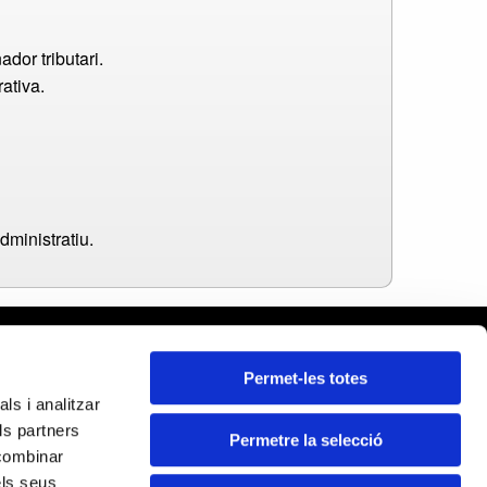
dor tributari.
ativa.
dministratiu.
rcelona
Permet-les totes
leares
ls i analitzar
ida
ls partners
rona
Permetre la selecció
Certificados:
 combinar
rragona
els seus