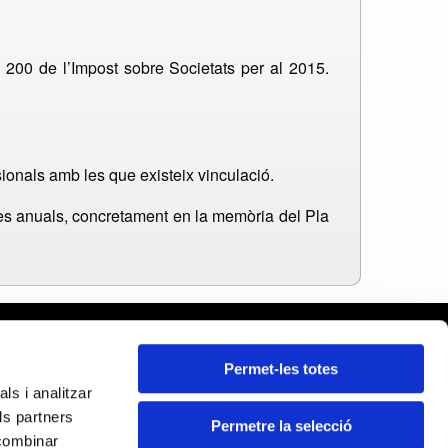
 200 de l’Impost sobre Societats per al 2015.
sionals amb les que existeix vinculació.
es anuals, concretament en la memòria del Pla
rcelona
Permet-les totes
leares
ls i analitzar
ida
ls partners
rona
Permetre la selecció
Certificados:
 combinar
rragona