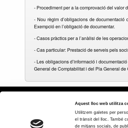
- Procediment per a la comprovació del valor d
- Nou règim d’obligacions de documentació de
Exempció en l’obligació de documentar.
- Casos pràctics per a l’anàlisi de les operaci
- Cas particular: Prestació de serveis pels soc
- Les obligacions d’informació i documentaci
General de Comptabilitat i del Pla General de 
Aviso le
Aquest lloc web utilitza 
Política
Utilitzem galetes per person
Política
el trànsit del lloc. També 
Política
de mitjans socials, de publ
en redes