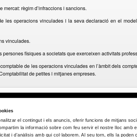
e mercat: règim d’infraccions i sancions.
 les operacions vinculades i la seva declaració en el model
ons vinculades.
is persones físiques a societats que exerceixen activitats profes
ó comptable de les operacions vinculades en l’àmbit dels compt
Comptabilitat de petites i mitjanes empreses.
gal
Webmail APttCB
Delegación Ba
cookies
 de privacidad
Delegación Ba
alitzar el contingut i els anuncis, oferir funcions de mitjans socia
 de cookies
Delegación Lle
compartim la informació sobre com feu servir el nostre lloc amb e
 de privacidad
Delegación Gi
icitat i d'anàlisis amb qui col·laborem. Al seu torn, ells la poden
 sociales
Delegación Ta