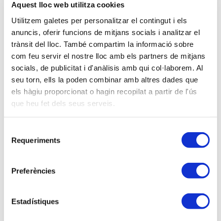
Rendiments dineraris i en espècie.
Aquest lloc web utilitza cookies
Reduccions: rendes irregulars.
Utilitzem galetes per personalitzar el contingut i els
Despeses deduïbles.
anuncis, oferir funcions de mitjans socials i analitzar el
trànsit del lloc. També compartim la informació sobre
3) RENDIMENTS DEL CAPITAL IMMOBILIARI.
com feu servir el nostre lloc amb els partners de mitjans
Rendiments íntegres.
socials, de publicitat i d'anàlisis amb qui col·laborem. Al
Despeses deduïbles i no deduïbles.
seu torn, ells la poden combinar amb altres dades que
Reduccions: rendes irregulars.
els hàgiu proporcionat o hagin recopilat a partir de l'ús
Règims especials: imputació de rendes
que heu fet dels seus serveis.
immobiliàries.
4) RENDIMENTS DEL CAPITAL MOBILIARI.
Selecció
Requeriments
de
Rendiments a integrar a la base imposable de
consentiment
l’estalvi i a la general.
Preferències
5) RENDIMENTS D’ACTIVITATS ECONÒMIQUES.
Qüestions generals.
Mètodes i modalitats de determinació del rendiment
Estadístiques
net de l’activitat.