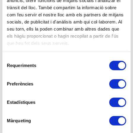
Formentera:
48,00 €
anuncis, oferir funcions de mitjans socials i analitzar el
trànsit del lloc. També compartim la informació sobre
Membre del Col·legi d'Administradors de Finques
com feu servir el nostre lloc amb els partners de mitjans
de Girona:
48,00 €
socials, de publicitat i d'anàlisis amb qui col·laborem. Al
No associat:
125,00 €
seu torn, ells la poden combinar amb altres dades que
els hàgiu proporcionat o hagin recopilat a partir de l'ús
Sóc associat/ada
que heu fet dels seus serveis.
Inscripció PRESENCIAL
Selecció
Requeriments
de
Inscripció VIRTUAL
consentiment
Preferències
Ponents
Estadístiques
amb Alejandro Ebrat i Patricia Ebrat, advocats
especialistes dret civil.
Màrqueting