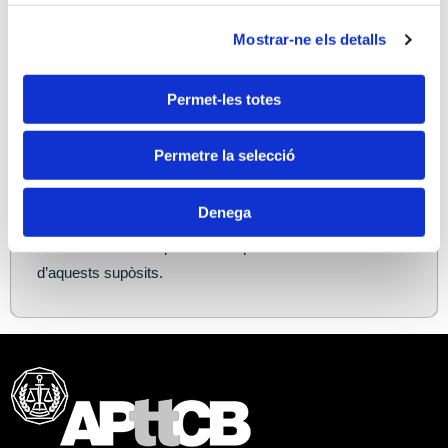
Descripció
Mostrar-ne els detalls
En les repercussions fiscals a les ruptures matrimonials
analitzarem les conseqüències fiscals de les famoses
figures tals com la prestació compensatòria, pensió
Permet-les totes
d’aliments, la prestació econòmica de l’article 232 del
Codi Civil Català entre d’altres. També s’explicarà les
Permetre la selecció
diverses conseqüències a la declaració de la renda front
una ruptura matrimonial. Veurem les diferents
Denega
implicacions que té el que paga i el que la rep, i es
donaran consells per a la optimització fiscal davant
d’aquests supòsits.