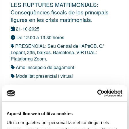
LES RUPTURES MATRIMONIALS:
Conseqüències fiscals de les principals
figures en les crisis matrimonials.
21-10-2025
De 12.00 a 13.30 hores
PRESENCIAL: Seu Central de l'APttCB. C/
Lepant, 235, baixos. Barcelona. VIRTUAL:
Plataforma Zoom.
Amb inscripció de pagament
Modalitat presencial i virtual
Membre de l'Il·lustre Col·legi de Graduats Socials
de Tarragona:
48,00 €
Membre de l'Il·lustre Col·legi de Graduats Socials
Aquest lloc web utilitza cookies
de Barcelona, Girona i Lleida:
48,00 €
Utilitzem galetes per personalitzar el contingut i els
Membre de la Cambra de Comerç d'Eivissa i