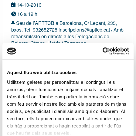
14-10-2013
16 a 19 h.
Seu de l’APTTCB a Barcelona, C/ Lepant, 235,
bxos. Tel. 932652728 inscripcions@apttcb.cat / Amb
retransmissió en directe a les Delegacions de
Balears, Girona, Lleida i Tarragona
Sense inscripció
Modalitat sense definir
Aquest lloc web utilitza cookies
Inscripció gratuïta:
0,00 €
Utilitzem galetes per personalitzar el contingut i els
anuncis, oferir funcions de mitjans socials i analitzar el
Sóc associat/ada
trànsit del lloc. També compartim la informació sobre
com feu servir el nostre lloc amb els partners de mitjans
socials, de publicitat i d'anàlisis amb qui col·laborem. Al
Ponents
seu torn, ells la poden combinar amb altres dades que
els hàgiu proporcionat o hagin recopilat a partir de l'ús
Dr. José Manuel Calavia Molinero, Catedràtic de
que heu fet dels seus serveis.